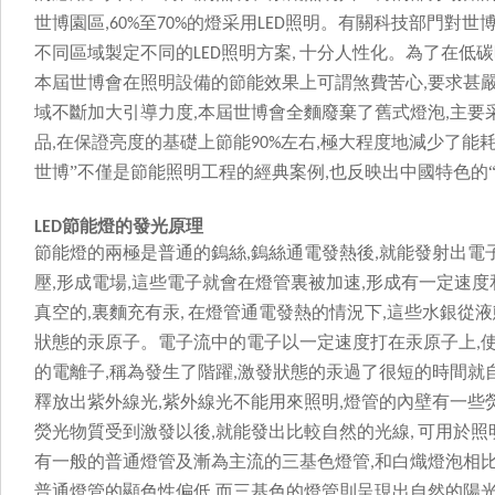
世博園區
至
的燈采用
照明。有關科技部門對
,60%
70%
LED
不同區域製定不同的
照明方案
十分人性化。為了在低
LED
,
本屆世博會在照明設備的節能效果上可謂煞費苦心
要求甚嚴
,
域不斷加大引導力度
本屆世博會全麵廢棄了舊式燈泡
主要
,
,
品
在保證亮度的基礎上節能
左右
極大程度地減少了能耗以
,
90%
,
世博”不僅是節能照明工程的經典案例
也反映出中國特色的“低
,
節能燈的發光原理
LED
節能燈的兩極是普通的鎢絲
鎢絲通電發熱後
就能發射出電
,
,
壓
形成電場
這些電子就會在燈管裏被加速
形成有一定速度
,
,
,
真空的
裏麵充有汞
在燈管通電發熱的情況下
這些水銀從液
,
,
,
狀態的汞原子。電子流中的電子以一定速度打在汞原子上
,
的電離子
稱為發生了階躍
激發狀態的汞過了很短的時間就
,
,
釋放出紫外線光
紫外線光不能用來照明
燈管的內壁有一些
,
,
熒光物質受到激發以後
就能發出比較自然的光線
可用於照明
,
,
有一般的普通燈管及漸為主流的三基色燈管
和白熾燈泡相比
,
普通燈管的顯色性偏低
而三基色的燈管則呈現出自然的陽
,