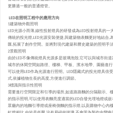
更勝過一般的普通燈管。
在照明工程中的應用方向
LED
建築物外觀照明
1
光源小而薄
線性投射燈具的研發成為
投射燈具的一
LED
,
LED
傳統的投光燈
光源
安裝便捷
與建築物表麵更好地結合
,
LED
,
,
匯
拓展了創作空間。並將對現代建築和曆史建築的照明手法產生
,
景觀照明
2
由於
不像傳統燈具光源多是玻璃泡殼
它可以與城市街道家
LED
,
城市的休閑空間如路徑、樓梯、甲板、濱水地帶、園
可以使用
作為光源進行照明。
隱藏式的投光燈具倍受
LED
LED
式
依據植物生長的高度
方便進行調節。
,
,
標識與指示性照明
3
需要進行空間限定和引導的場所
如道路路麵的分隔顯示、
,
的指示照明
可以使用表麵亮度適當的
自發光埋地燈或嵌
,
LED
眾廳內的地麵引導燈或座椅側麵的指示燈
以及購物中心內樓
,
虹燈相比
由於是低壓
沒有易碎的玻璃
不會因為製作中彎曲
,
,
,