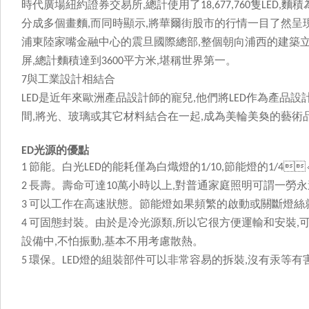
時代廣場紐約證券交易所
總計使用了
隻
麵積
,
18,677,760
LED,
分成多個畫麵
而同時顯示
將華爾街股市的行情一目了然呈現在公
,
,
浦東陸家嘴金融中心的震旦國際總部
整個朝向浦西的建築
,
屏
總計麵積達到
平方米
堪稱世界第一。
,
3600
,
與工業設計相結合
7
是近年來歐洲產品設計師的寵兒
他們將
作為產品設
LED
,
LED
間
將光、玻璃或其它材料結合在一起
成為美輪美奐的藝術品
,
,
光源
的優點
ED
節能。白光
的能耗僅為白熾燈的
節能燈的

1
LED
1/10,
1/4
長壽。壽命可達
萬小時以上
對普通家庭照明可謂一勞永逸
2
10
,
可以工作在高速狀態。節能燈如果頻繁的啟動或關斷燈絲就
3
可固態封裝。由於是冷光源類
所以它很方便運輸和安裝
4
,
,
設備中
不怕振動
基本不用考慮散熱。
,
,
環保。
燈的組裝部件可以非常容易的拆裝
沒有汞等有
5
LED
,