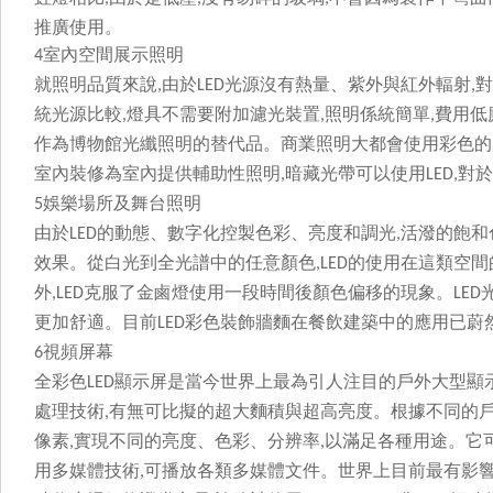
推廣使用。
室內空間展示照明
4
就照明品質來說
由於
光源沒有熱量、紫外與紅外輻射
對
,
LED
,
統光源比較
燈具不需要附加濾光裝置
照明係統簡單
費用低
,
,
,
作為博物館光纖照明的替代品。商業照明大都會使用彩色的
室內裝修為室內提供輔助性照明
暗藏光帶可以使用
對於
,
LED,
娛樂場所及舞台照明
5
由於
的動態、數字化控製色彩、亮度和調光
活潑的飽和
LED
,
效果。從白光到全光譜中的任意顏色
的使用在這類空間的
,LED
外
克服了金鹵燈使用一段時間後顏色偏移的現象。
,LED
LED
更加舒適。目前
彩色裝飾牆麵在餐飲建築中的應用已蔚然成
LED
視頻屏幕
6
全彩色
顯示屏是當今世界上最為引人注目的戶外大型顯
LED
處理技術
有無可比擬的超大麵積與超高亮度。根據不同的
,
像素
實現不同的亮度、色彩、分辨率
以滿足各種用途
,
,
用多媒體技術
可播放各類多媒體文件。世界上目前最有影
,