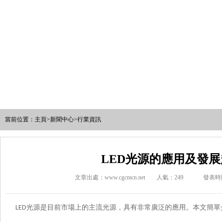
當前位置：
主頁
>
新聞中心
>
行業資訊
LED光源的應用及發
文章出處：www.cgcmcn.net
人氣：
249
發表時間
光源
是目前市場上的主流光源，具有非常廣泛的應用。本文簡
LED