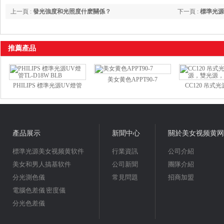
上一頁 :
發光強度和光照度什麽關係？
下一頁 :
標準光源
推薦產品
美女黄色APPT90-7
PHILIPS 標準光源UV燈管
CC120 吊式光
TL-D18W BLB
源，雙光源
產品展示
新聞中心
關於美女视频黄网
標準光源美女视频黄软件
行業資訊
公司介紹
美女和男人搞基软件
公司新聞
團隊介紹
分光測色儀
常見問題
招商加盟
電腦色差儀 密度儀
分光色差儀