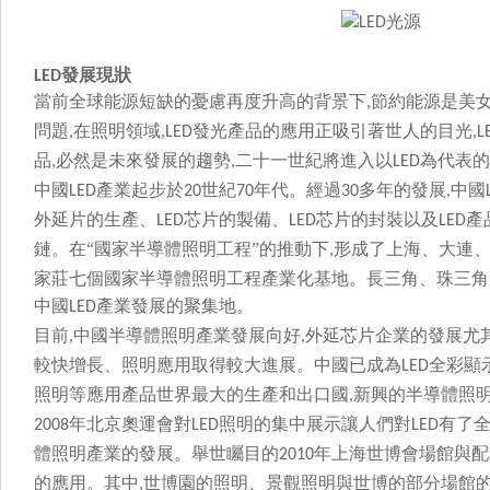
發展現狀
LED
當前全球能源短缺的憂慮再度升高的背景下
節約能源是美
,
問題
在照明領域
發光產品的應用正吸引著世人的目光
,
,LED
,L
品
必然是未來發展的趨勢
二十一世紀將進入以
為代表的
,
,
LED
中國
產業起步於
世紀
年代。經過
多年的發展
中國
LED
20
70
30
,
外延片的生產、
芯片的製備、
芯片的封裝以及
產
LED
LED
LED
鏈。在“國家半導體照明工程”的推動下
形成了上海、大連
,
家莊七個國家半導體照明工程產業化基地。長三角、珠三
中國
產業發展的聚集地。
LED
目前
中國半導體照明產業發展向好
外延芯片企業的發展尤其
,
,
較快增長、照明應用取得較大進展。中國已成為
全彩顯示
LED
照明等應用產品世界最大的生產和出口國
新興的半導體照明產
,
年北京奧運會對
照明的集中展示讓人們對
有了
2008
LED
LED
體照明產業的發展。舉世矚目的
年上海世博會場館與配
2010
的應用。其中
世博園的照明、景觀照明與世博的部分場館
,